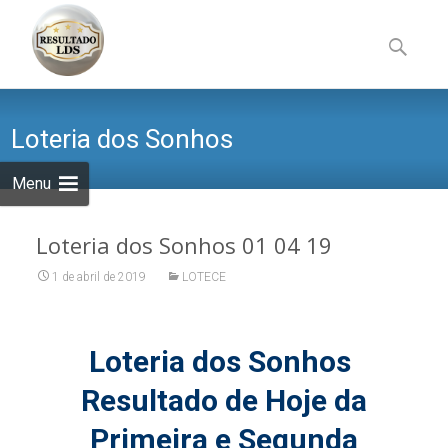
Skip
to
Pesquisa
content
por:
Loteria dos Sonhos
Menu
Loteria dos Sonhos 01 04 19
1 de abril de 2019
LOTECE
Loteria dos Sonhos
Resultado de Hoje da
Primeira e Segunda