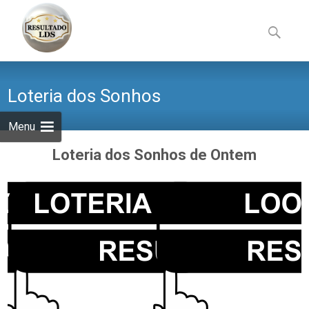
Skip
to
Pesquisa
content
por:
Loteria dos Sonhos
Menu
Loteria dos Sonhos de Ontem